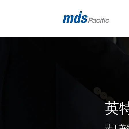
英
基于英