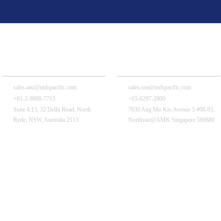
MDS Pacific 就在您身边
MDS Pacific Australia Pty., Ltd.
MDS Pacific (Singapore) Pte Ltd
sales-anz@mdspacific.com
sales-sea@mdspacific.com
+61-2-9888-7715
+65-6297-2800
Suite 4.15, 32 Delhi Road, North
7030 Ang Mo Kio Avenue 5 #08-93,
Ryde, NSW, Australia 2113
Northstar@AMK Singapore 569880
MDS Pacific India Pvt., Ltd.
MDS China Holding Co., Ltd.