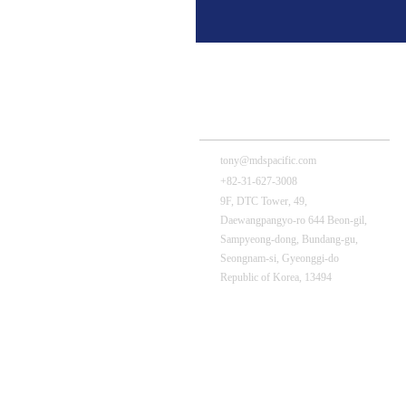
MDS Tech – HQ
tony@mdspacific.com
+82-31-627-3008
9F, DTC Tower, 49,
Daewangpangyo-ro 644 Beon-gil,
Sampyeong-dong, Bundang-gu,
Seongnam-si, Gyeonggi-do
Republic of Korea, 13494
MDS Pacific (Thailand) Branch