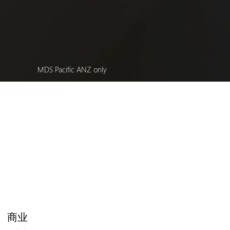
MDS Pacific ANZ only
缘、商业