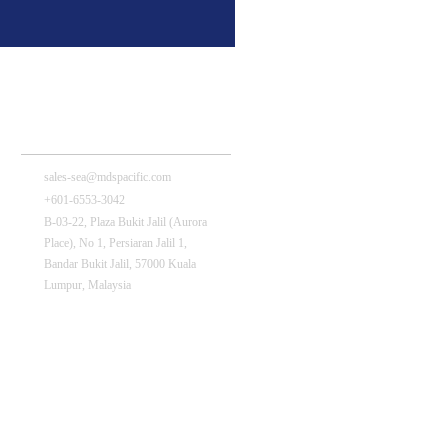
MDS Pacific (Malaysia) Sdn Bhd
sales-sea@mdspacific.com
+601-6553-3042
B-03-22, Plaza Bukit Jalil (Aurora
Place), No 1, Persiaran Jalil 1,
Bandar Bukit Jalil, 57000 Kuala
Lumpur, Malaysia
MDS(Shenzhen) Technology Co., Ltd