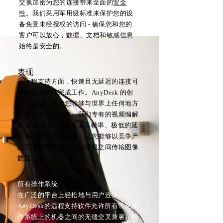
交换加密为您的连接带来全面的
安全
性
。我们采用军用级标准来保护您的设
备免受未经授权的访问 - 确保您和您的
客户可以放心，数据、文档和敏感信息
始终是安全的。
表现
在远程支持方面，快速且无延迟的连接可
帮助您更快地完成工作。AnyDesk 的创
新、
尖端软件
使您能够与世界上任何地方
的任何人无缝连接。我们专有的视频编解
码器 DeskRT 始终保证高帧率、极低的延
迟和高效的带宽使用，让您能够以竞争产
品无法实现的方式在计算机之间传输图像
数据。
所有操作系统
在广泛的平台上轻松地与用户连接。
AnyDesk的远程支持软件允许所有常见操
作系统上的机器之间的无缝交叉兼容。同