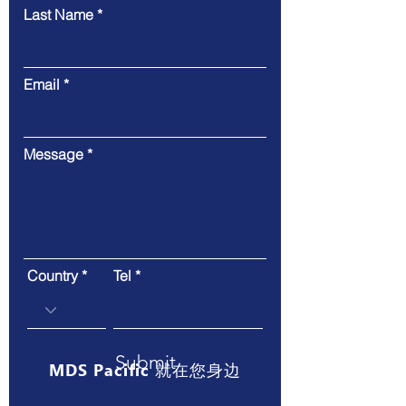
Last Name
Email
Message
Country
Tel
Submit
MDS Pacific 就在您身边